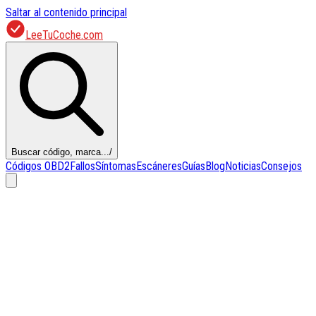
Saltar al contenido principal
LeeTuCoche.com
Buscar código, marca...
/
Códigos OBD2
Fallos
Síntomas
Escáneres
Guías
Blog
Noticias
Consejos