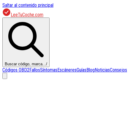
Saltar al contenido principal
LeeTuCoche.com
Buscar código, marca...
/
Códigos OBD2
Fallos
Síntomas
Escáneres
Guías
Blog
Noticias
Consejos