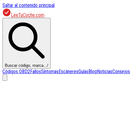
Saltar al contenido principal
LeeTuCoche.com
Buscar código, marca...
/
Códigos OBD2
Fallos
Síntomas
Escáneres
Guías
Blog
Noticias
Consejos