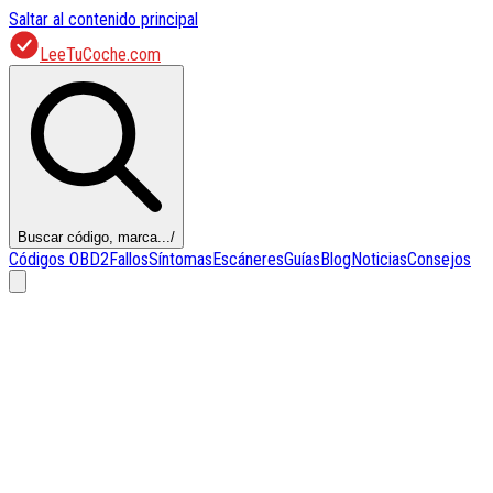
Saltar al contenido principal
LeeTuCoche.com
Buscar código, marca...
/
Códigos OBD2
Fallos
Síntomas
Escáneres
Guías
Blog
Noticias
Consejos