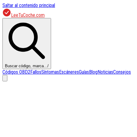
Saltar al contenido principal
LeeTuCoche.com
Buscar código, marca...
/
Códigos OBD2
Fallos
Síntomas
Escáneres
Guías
Blog
Noticias
Consejos