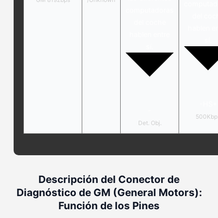
computad
computadoras
del coc
del coche
hablen e
hablen entre
sí.
sí.
-HS+
-
500Kbp
Det. Obj.
Descripción del Conector de
Diagnóstico de GM (General Motors):
Función de los Pines