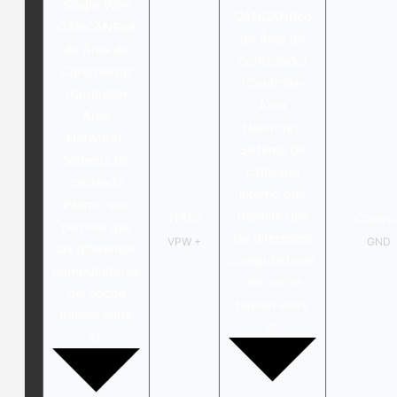
Single-Wire
CAN
CAN
Red
CAN
CAN
Red
de Área de
de Área de
Controlador
Controlador
(Controller
(Controller
Area
Area
Network).
Network).
Sistema de
Sistema de
cableado
cableado
interno que
interno que
permite que
J1850
Chassi
permite que
las diferentes
VPW +
GND
las diferentes
computadoras
computadoras
del coche
del coche
hablen entre
hablen entre
sí.
sí.