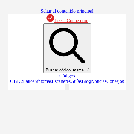
Saltar al contenido principal
LeeTuCoche.com
Buscar código, marca...
/
Códigos
OBD2
Fallos
Síntomas
Escáneres
Guías
Blog
Noticias
Consejos